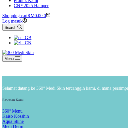
Produk Kami
CNY
2025 Hamper
Shopping cart
RM
0.00
0
Log masuk
Search
Menu
Selamat datang ke 360° Medi Skin tercanggih kami, di mana persimpa
Rawatan Kami
360° Menu
Kaiso Kosshin
Aqua Shine
Medi Derm