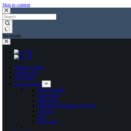
Skip to content
No results
Halaman Utama
Tentang 360°
360° Menu
Rawatan Kami
Kaiso Kosshin
Aqua Shine
Medi Derm
Lifetime Pigmentation Program
Cytocare
M22
Pico Laser