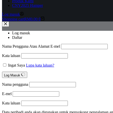
Produk Kami
CNY
2025 Hamper
Log masuk
Shopping cart
RM
0.00
0
Log masuk
Daftar
Nama Pengguna Atau Alamat E-mel
Kata laluan
Ingat Saya
Lupa kata laluan?
Log Masuk
Nama pengguna
E-mel
Kata laluan
Data peribadi anda akan digunakan untuk menyokong pengalaman anda