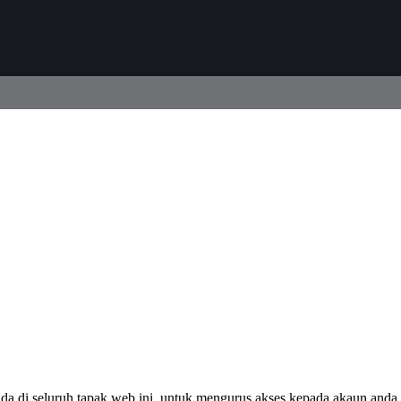
 di seluruh tapak web ini, untuk mengurus akses kepada akaun anda, 