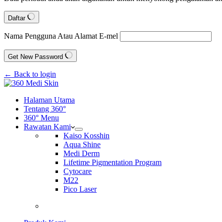
Daftar
Nama Pengguna Atau Alamat E-mel
Get New Password
← Back to login
Halaman Utama
Tentang 360°
360° Menu
Rawatan Kami
Kaiso Kosshin
Aqua Shine
Medi Derm
Lifetime Pigmentation Program
Cytocare
M22
Pico Laser