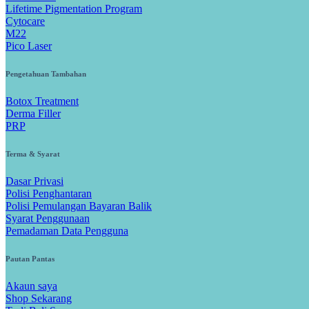
Lifetime Pigmentation Program
Cytocare
M22
Pico Laser
Pengetahuan Tambahan
Botox Treatment
Derma Filler
PRP
Terma & Syarat
Dasar Privasi
Polisi Penghantaran
Polisi Pemulangan Bayaran Balik
Syarat Penggunaan
Pemadaman Data Pengguna
Pautan Pantas
Akaun saya
Shop Sekarang